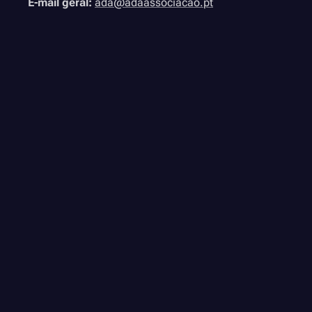
E-mail geral:
ada@adaassociacao.pt