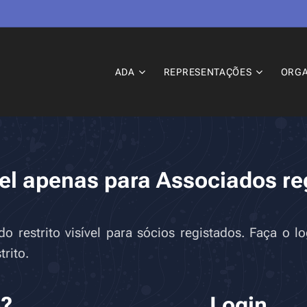
ADA
REPRESENTAÇÕES
ORG
el apenas para Associados re
 restrito visível para sócios registados. Faça o 
rito.
o?
Login