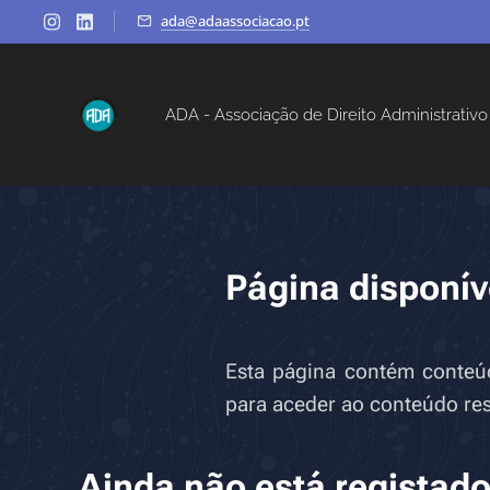
ada@adaassociacao.pt
ADA - Associação de Direito Administrativo
Página disponív
Esta página contém conteúdo
para aceder ao conteúdo rest
Ainda não está registad