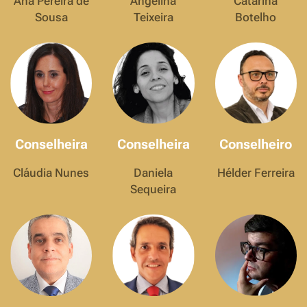
Ana Pereira de
Angelina
Catarina
Sousa
Teixeira
Botelho
Conselheira
Conselheira
Conselheiro
Cláudia Nunes
Daniela
Hélder Ferreira
Sequeira