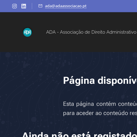
ada@adaassociacao.pt
ADA - Associação de Direito Administrativo
Página disponív
Esta página contém conteúdo
para aceder ao conteúdo rest
Ainda não está registad